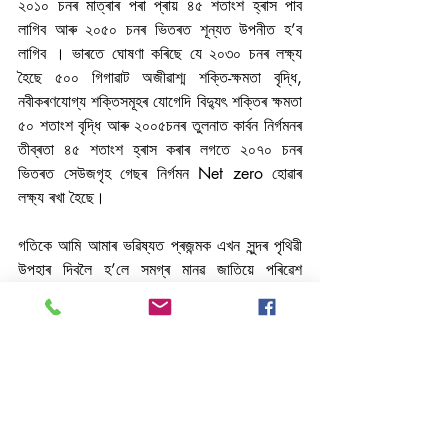
২০১০ চনৰ মাত্ৰাৰ পৰা প্ৰায় ৪৫ শতাংশ হ্ৰাস পাব 
লাগিব আৰু ২০৫০ চনৰ ভিতৰত শূন্যত উপনীত হ’ব 
লাগিব । ভাৰতে ঘোষণা কৰিছে যে ২০৩০ চনৰ লক্ষ্য 
হৈছে ৫০০ গিগাৱাট অজীৱাশ্ম শক্তি-ক্ষমতা বৃদ্ধি, 
নবীকৰণযোগ্য শক্তিসমূহৰ যোগেদি বিদ্যুৎ শক্তিৰ ক্ষমতা 
৫০ শতাংশ বৃদ্ধি আৰু ২০০৫চনৰ তুলনাত কাৰ্বন নিৰ্গমনৰ 
তীব্ৰতা ৪৫ শতাংশ হ্ৰাস কৰাৰ লগতে ২০৭০ চনৰ 
ভিতৰত সেউজগৃহ গেছৰ নিৰ্গমন Net zero হোৱাৰ 
লক্ষ্য ৰখা হৈছে।
গতিকে আমি আমাৰ ভৱিষ্যত প্ৰজন্মক এখন সুন্দৰ পৃথিৱী 
উপহাৰ দিবলৈ হ’লে সমগ্ৰ মানৱ জাতিয়ে পৰিৱেশ 
প্ৰদূষণৰ প্ৰতি লক্ষ্য ৰাখি আগবাঢিব লাগিব। গুৰুত্ব দিব 
লাগিব বহনক্ষম উন্নয়ন(Sustainable 
development) ৰ ওপৰত।
-মৌচুমী বৰি
গোলকীয় উষ্ণতা বৃদ্ধি
সেউজগৃহ গেছ
পৰিৱেশ প্ৰদূষণৰ
পৃথিৱী
Social Cause