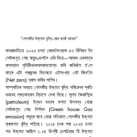
“গোলকীয় উষ্ণতা বৃদ্ধি ৰোধ কৰোঁ আহক”
মানৱজাতিয়ে ২০২৩ চনত ৰেকৰ্ডসংখ্যক ৫৩ বিলিয়ন টন 
সেউজগৃহ গেছ বায়ুমণ্ডললৈ এৰি দিয়ে—আমাৰ একমাত্ৰ 
বাসস্থান পৃথিৱীখনকবসবাসযোগ্য কৰি ৰাখিবলৈ হ’লে 
মাত্ৰ এটা প্ৰজন্মৰ ভিতৰতে এইসংখ্যা নেট জিৰ’লৈ 
(Net zero) হ্ৰাস কৰিব লাগিব।
সাম্প্ৰতিক সময়ত গোলকীয় উষ্ণতা বৃদ্ধি পৰিৱেশৰ প্ৰতি 
ভয়াবহ প্ৰত্যাহবান হিচাপে দেখা দিছে। মূলত জৈৱাশ্মিক 
(petroleum) ইন্ধন দহনৰ ফলত উৎপন্ন হোৱা 
সেউজগৃহ গেছ নিৰ্গমন (Green house Gas 
emission) সমূহৰ বাবে যোৱা শতিকাত গোলকীয় উষ্ণতা 
ক্ৰমাগত বৃদ্ধি পাইছে। ২০১৫ চনৰ পৰা ২০২৪ চনত 
গড উষ্ণতা আছিল ১.২৪ ডিগ্ৰী চেলচিয়াছ যি উষ্ণতা 