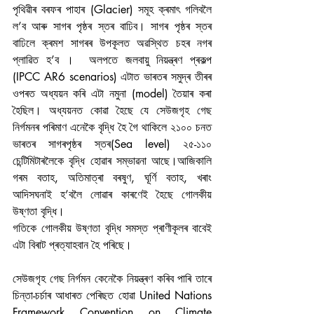
পৃথিৱীৰ বৰফৰ পাহাৰ (Glacier) সমূহ ক্ৰমাৎ গলিবলৈ 
ল’ব আৰু সাগৰ পৃষ্ঠৰ স্তৰ বাঢিব। সাগৰ পৃষ্ঠৰ স্তৰ 
বাঢিলে ক্ৰমশ সাগৰৰ উপকূলত অৱস্থিত চহৰ নগৰ 
প্লাৱিত হ’ব ।  অলপতে জলবায়ু নিয়ন্ত্ৰণ প্ৰকল্প 
(IPCC AR6 scenarios) এটাত ভাৰতৰ সমুদ্ৰ তীৰৰ 
ওপৰত অধ্যয়ন কৰি এটা নমুনা (model) তৈয়াৰ কৰা 
হৈছিল। অধ্যয়নত কোৱা হৈছে যে সেউজগৃহ গেছ 
নিৰ্গমনৰ পৰিমাণ এনেকৈ বৃদ্ধি হৈ গৈ থাকিলে ২১০০ চনত 
ভাৰতৰ সাগৰপৃষ্ঠৰ স্তৰ(Sea level) ২৫-১১০ 
চেন্টিমিটাৰলৈকে বৃদ্ধি হোৱাৰ সম্ভাৱনা আছে।আজিকালি 
গৰম বতাহ, অতিমাত্ৰা বৰষুণ, ঘূৰ্ণি বতাহ, খৰাং 
আদিসঘনাই হ’বলৈ লোৱাৰ কাৰণেই হৈছে গোলকীয় 
উষ্ণতা বৃদ্ধি।
গতিকে গোলকীয় উষ্ণতা বৃদ্ধি সমস্ত প্ৰাণীকূলৰ বাবেই 
এটা বিৰাট প্ৰত্যাহবান হৈ পৰিছে।
সেউজগৃহ গেছ নিৰ্গমন কেনেকৈ নিয়ন্ত্ৰণ কৰিব পাৰি তাৰে 
চিন্তা-চৰ্চাৰ আধাৰত পেৰিছত হোৱা United Nations 
Framework Convention on Climate 