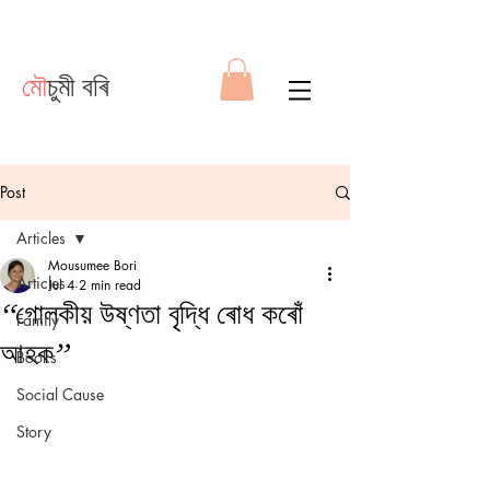
মৌ
চুমী বৰি
Post
Articles
Mousumee Bori
Articles
Jul 4
2 min read
“গোলকীয় উষ্ণতা বৃদ্ধি ৰোধ কৰোঁ
Family
আহক”
Books
Social Cause
Story