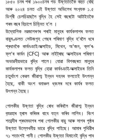
১৮৫০ চনৰ পৰা ১৯০০চনৰ গড উষ্ণতাতকৈ বহুত বেছি 
আৰু ২০২৪ চনত এই উষ্ণতা অভিলেখ সংখ‍্যক ১.৫ 
ডিগ্ৰী চেলচিয়াছলৈ বৃদ্ধি হৈ সেই বছৰটো আটাইতকৈ 
গৰম বছৰ হিচাপে চিহ্নিত হ’ল ।
উদ্যোগিক নৱজাগৰণৰ পৰাই মানুহৰ কাৰ্যকলাপৰ ফলত 
বায়ুমণ্ডলত সেউজগৃহ গেছৰ পৰিমাণ বৃদ্ধি হ’বলৈ ধৰে 
প্ৰধানকৈ কাৰ্বন-ডাই-অক্সাইড, মিথেন, অ'জন, ক্ল’ৰ-
ফ্ল’ৰ কাৰ্বন (CFC) আৰু নাইট্ৰাছ অক্সাইডৰ পৰিমাণ 
অভাৱনীয়ভাৱে বৃদ্ধি পালে। যোৱা বিশবছৰত মানুহৰ 
কাৰ্যকলাপৰ ফলত বৃদ্ধি হোৱা কাৰ্বন-ডাই-অক্সাইডৰ তিনি 
চতুৰ্থাংশ কেৱল জীৱাশ্ম ইন্ধন দহনৰ ফলতেই উৎপন্ন 
হৈছে, বাকী অংশ বনাঞ্চল ধ্বংসৰ দৰে কাৰ্যৰ ফলত 
উৎপন্ন হৈছে।
গোলকীয় উষ্ণতা বৃদ্ধি ৰোধ কৰিবলৈ জীৱাশ্ম ইন্ধন 
ব‍্যৱহাৰ হ্ৰাস কৰিবৰ বাবে যত্ন কৰিব লাগিব। বিংশ 
শতাব্দীৰ প্ৰথমভাগৰ পৰা গোলকীয় বায়ু আৰু সাগৰ পৃষ্ঠৰ 
উষ্ণতা উল্লেখনীয় ভাৱে বৃদ্ধি পাইছে। আমাৰ পৃথিৱীৰ 
৭১ শতাংশই পানী। গোলকীয় উষ্ণতা যিমানেই বৃদ্ধি পাব 