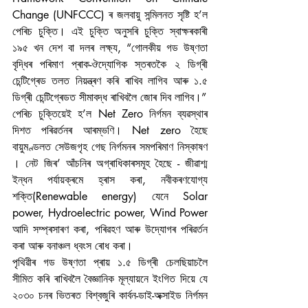
Change (UNFCCC) ৰ জলবায়ু সন্মিলনত সৃষ্টি হ’ল 
পেৰিচ চুক্তি। এই চুক্তি অনুসৰি চুক্তি স্বাক্ষৰকাৰী 
১৯৫ খন দেশ বা দলৰ লক্ষ্য, “গোলকীয় গড উষ্ণতা 
বৃদ্ধিৰ পৰিমাণ প্ৰাক-ঔদ্যোগিক স্তৰতকৈ ২ ডিগ্ৰী 
চেন্টিগ্ৰেড তলত নিয়ন্ত্ৰণ কৰি ৰাখিব লাগিব আৰু ১.৫ 
ডিগ্ৰী চেন্টিগ্ৰেডত সীমাবদ্ধ ৰাখিবলৈ জোৰ দিব লাগিব।”
পেৰিচ চুক্তিয়েই হ’ল Net Zero নিৰ্গমন ব্যৱস্থাৰ 
দিশত পৰিৱৰ্তনৰ আৰম্ভণি। Net zero হৈছে 
বায়ুমণ্ডলত সেউজগৃহ গেছ নিৰ্গমনৰ সমপৰিমাণ নিস্কাষণ 
। নেট জিৰ’ আঁচনিৰ অগ্ৰাধিকাৰসমূহ হৈছে - জীৱাশ্ম 
ইন্ধন পৰ্যায়ক্ৰমে হ্ৰাস কৰা, নবীকৰণযোগ্য 
শক্তি(Renewable energy) যেনে Solar 
power, Hydroelectric power, Wind Power 
আদি সম্প্ৰসাৰণ কৰা, পৰিৱহণ আৰু উদ্যোগৰ পৰিৱৰ্তন 
কৰা আৰু বনাঞ্চল ধ্বংস ৰোধ কৰা। 
পৃথিৱীৰ গড উষ্ণতা প্ৰায় ১.৫ ডিগ্ৰী চেলছিয়াচলৈ 
সীমিত কৰি ৰাখিবলৈ বৈজ্ঞানিক মূল্যায়নে ইংগিত দিয়ে যে 
২০৩০ চনৰ ভিতৰত বিশ্বজুৰি কাৰ্বন-ডাই-অক্সাইড নিৰ্গমন 