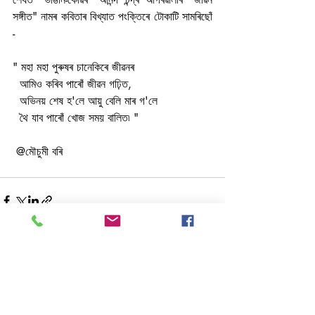
সঙ্গীত" নামৰ কবিতাৰ বিখ্যাত পংক্তিৰে টোকাটি সামৰিছোঁ 
- 
" মহা মহা পুৰুষৰ চানেকিৰে জীৱনৰ 
  আমিও কৰিব পাৰোঁ জীৱন গঢ়িত, 
  অভিনয় শেষ হ'লে আয়ু বেলি মাৰ গ'লে
  থৈ যাব পাৰোঁ খোজ সময় বালিত৷ " 
 @মৌচুমী বৰি
Recent Posts
See All