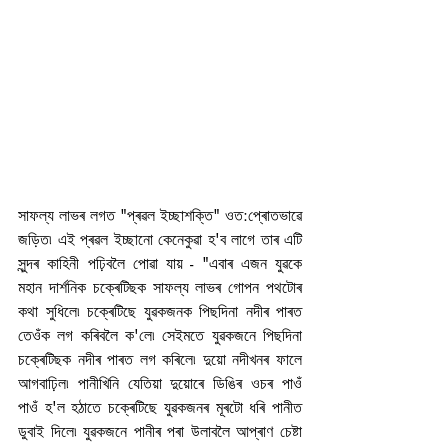
সাফল্য লাভৰ লগত "প্ৰৱল ইচ্ছাশক্তি" ওত:প্ৰোতভাৱে 
জড়িত৷ এই প্ৰৱল ইচ্ছানো কেনেকুৱা হ'ব লাগে তাৰ এটি 
সুন্দৰ কাহিনী পঢ়িবলৈ পোৱা যায় - "এবাৰ এজন যুৱকে 
মহান দাৰ্শনিক চক্ৰেটিছক সাফল্য লাভৰ গোপন পথটোৰ 
কথা সুধিলে৷ চক্ৰেটিছে যুৱকজনক পিছদিনা নদীৰ পাৰত 
তেওঁক লগ কৰিবলৈ ক'লে৷ সেইমতে যুৱকজনে পিছদিনা 
চক্ৰেটিছক নদীৰ পাৰত লগ কৰিলে৷ দুয়ো নদীখনৰ ফালে 
আগবাঢ়িল৷ পানীখিনি যেতিয়া দুয়োৰে ডিঙিৰ ওচৰ পাওঁ 
পাওঁ হ'ল হঠাতে চক্ৰেটিছে যুৱকজনৰ মূৰটো ধৰি পানীত 
ডুবাই দিলে৷ যুৱকজনে পানীৰ পৰা উলাবলৈ আপ্ৰাণ চেষ্টা 