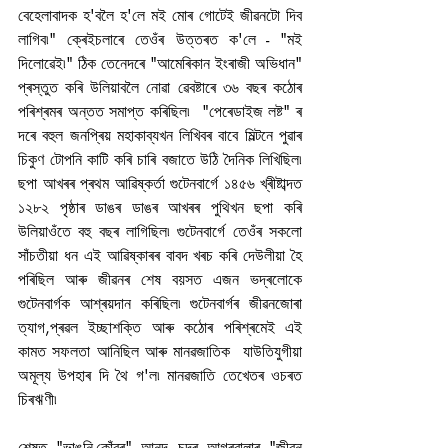
বেহেলাবাদক হ'বলৈ হ'লে মই মোৰ গোটেই জীৱনটো দিব 
লাগিব৷" ক্ৰেইচলাৰে তেওঁৰ উত্তৰত ক'লে - "মই 
দিলোৱেই৷" ঠিক তেনেদৰে "আমেৰিকান ইংৰাজী অভিধান" 
প্ৰস্তুত কৰি উলিয়াবলৈ নোৱা ৱেবষ্টাৰে ৩৬ বছৰ কঠোৰ 
পৰিশ্ৰমৰ অন্তত সমাপ্ত কৰিছিল৷  "পেৰেডাইজ লষ্ট" ৰ 
দৰে বহুল জনপ্ৰিয় মহাকাব্যখন লিখিবৰ বাবে মিল্টনে পুৱাৰ 
চিকুণ টোপনি কাটি কৰি চাৰি বজাতে উঠি দৈনিক লিখিছিল৷ 
ছপা আখৰৰ প্ৰথম আৱিষ্কৰ্তা গুটেনবাৰ্গে ১৪৫৬ খ্ৰীষ্টাব্দত 
১২৮২ পৃষ্ঠাৰ ডাঙৰ ডাঙৰ আখৰৰ পুথিখন ছপা কৰি 
উলিয়াওঁতে বহু বছৰ লাগিছিল৷ গুটেনবাৰ্গে তেওঁৰ সকলো 
সাঁচতীয়া ধন এই আৱিষ্কাৰৰ বাবদ খৰচ কৰি দেউলীয়া হৈ 
পৰিছিল আৰু জীৱনৰ শেষ বয়সত এজন ভদ্ৰলোকে 
গুটেনবাৰ্গক আশ্ৰয়দান কৰিছিল৷ গুটেনবাৰ্গৰ জীৱনজোৰা 
ত্যাগ,প্ৰৱল ইচ্ছাশক্তি আৰু কঠোৰ পৰিশ্ৰমেই এই 
কামত সফলতা আনিছিল আৰু মানৱজাতিক  যাউতিযুগীয়া 
অমূল্য উপহাৰ দি থৈ গ'ল৷ মানৱজাতি তেখেতৰ ওচৰত 
চিৰঋণী৷
শেষত "ভাঙনি-কোঁৱৰ" আনন্দ চন্দ্ৰ আগৰৱালাৰ "জীৱন 