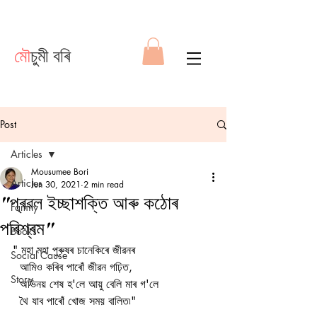
মৌ
চুমী বৰি
Post
Articles
Mousumee Bori
Articles
Jun 30, 2021
2 min read
"প্ৰৱল ইচ্ছাশক্তি আৰু কঠোৰ
Family
পৰিশ্ৰম"
Books
" মহা মহা পুৰুষৰ চানেকিৰে জীৱনৰ 
Social Cause
  আমিও কৰিব পাৰোঁ জীৱন গঢ়িত, 
Story
  অভিনয় শেষ হ'লে আয়ু বেলি মাৰ গ'লে
  থৈ যাব পাৰোঁ খোজ সময় বালিত৷"