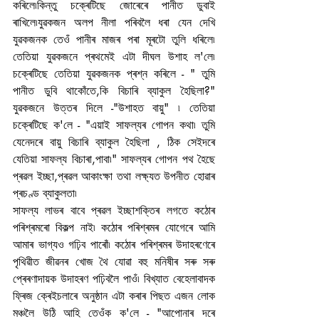
কৰিলে৷কিন্তু চক্ৰেটিছে জোৰেৰে পানীত ডুবাই 
ৰাখিলে৷যুৱকজন অলপ নীলা পৰিবলৈ ধৰা যেন দেখি 
যুৱকজনক তেওঁ পানীৰ মাজৰ পৰা মূৰটো তুলি ধৰিলে৷ 
তেতিয়া যুৱকজনে প্ৰথমেই এটা দীঘল উশাহ ল'লে৷ 
চক্ৰেটিছে তেতিয়া যুৱকজনক প্ৰশ্ন কৰিলে - " তুমি 
পানীত ডুবি থাকোঁতে,কি বিচাৰি ব্যাকুল হৈছিলা?" 
যুৱকজনে উত্তৰ দিলে -"উশাহত বায়ু" ৷ তেতিয়া 
চক্ৰেটিছে ক'লে - "এয়াই সাফল্যৰ গোপন কথা৷ তুমি 
যেনেদৰে বায়ু বিচাৰি ব্যাকুল হৈছিলা , ঠিক সেইদৰে 
যেতিয়া সাফল্য বিচাৰা,পাবা৷" সাফল্যৰ গোপন পথ হৈছে 
প্ৰৱল ইচ্ছা,প্ৰৱল আকাংক্ষা তথা লক্ষ্যত উপনীত হোৱাৰ 
প্ৰচণ্ড ব্যাকুলতা৷ 
সাফল্য লাভৰ বাবে প্ৰৱল ইচ্ছাশক্তিৰ লগতে কঠোৰ 
পৰিশ্ৰমৰো বিকল্প নাই৷ কঠোৰ পৰিশ্ৰমৰ যোগেৰে আমি 
আমাৰ ভাগ্যও গঢ়িব পাৰোঁ৷ কঠোৰ পৰিশ্ৰমৰ উদাহৰণেৰে 
পৃথিৱীত জীৱনৰ খোজ থৈ যোৱা বহু মনিষীৰ সৰু সৰু 
প্ৰেৰণাদায়ক উদাহৰণ পঢ়িবলৈ পাওঁ৷ বিখ্যাত বেহেলাবাদক 
ফ্ৰিজ ক্ৰেইচলাৰে অনুষ্ঠান এটা কৰাৰ পিছত এজন লোক 
মঞ্চলৈ উঠি আহি তেওঁক ক'লে - "আপোনাৰ দৰে 