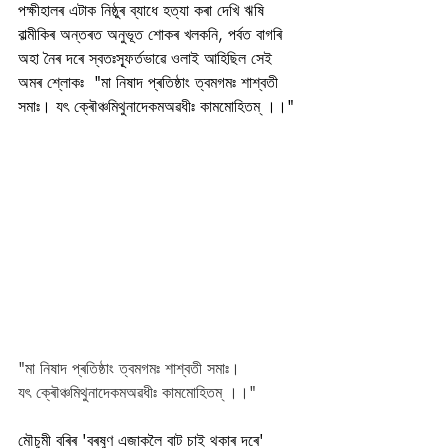
পক্ষীহালৰ এটাক নিষ্ঠুৰ ব্যাধে হত্যা কৰা দেখি ঋষি 
বাল্মীকিৰ অন্তৰত অনুভূত শোকৰ খলকনি, পৰ্বত বাগৰি 
অহা নৈৰ দৰে স্বতঃস্ফূৰ্তভাৱে ওলাই আহিছিল সেই 
অমৰ শ্লোকঃ  "মা নিষাদ প্ৰতিষ্ঠাং ত্বমগমঃ শাশ্বতী 
সমাঃ। যৎ ক্ৰৌঞ্চমিথুনাদেকমঅৱধীঃ কামমোহিতম্ ।।"
"মা নিষাদ প্ৰতিষ্ঠাং ত্বমগমঃ শাশ্বতী সমাঃ।
যৎ ক্ৰৌঞ্চমিথুনাদেকমঅৱধীঃ কামমোহিতম্ ।।"
মৌচুমী বৰিৰ 'বৰষুণ এজাকলৈ বাট চাই থকাৰ দৰে' 