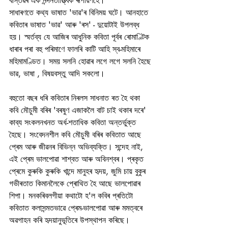
বাস্তৱৰ এক নন্দনতাত্ত্বিক ৰূপায়ণহে।
সাধাৰণতে কথ্য ভাষাত 'ভাৱ'ৰ বিনিময় ঘটে। আনহাতে 
কবিতাৰ ভাষাত 'ভাৱ' আৰু 'ৰস' - দুয়োটাই উপলব্ধ 
হয়। স্মৰ্তব্য যে আজিৰ আধুনিক কবিতা পূৰ্বৰ ৰোমাণ্টিক 
ধাৰাৰ পৰা বহু পৰিমাণে ফালৰি কাটি আহি স্ব-মহিমাৰে 
মহিমামণ্ডিত। সময় সলনি হোৱাৰ লগে লগে সলনি হৈছে 
ভাৱ, ভাষা , বিষয়বস্তু আদি সকলো।
বহুতো বছৰ ধৰি কবিতাৰ নিৰলস সাধনাত ৰত হৈ থকা 
কবি মৌচুমী বৰিৰ 'বৰষুণ এজাকলৈ বাট চাই থকাৰ দৰে' 
কাব্য সংকলনখনত অৰ্ধ-শতাধিক কবিতা অন্তৰ্ভুক্ত 
হৈছে। সংবেদনশীল কবি মৌচুমী বৰিৰ কবিতাত আছে 
প্ৰেম আৰু জীৱনৰ বিভিন্ন অভিব্যক্তি। সন্দেহ নাই, 
এই প্ৰেম ভালপোৱা শাশ্বত আৰু অবিনশ্বৰ। প্ৰকৃত 
প্ৰেমে কুৰুকি কুৰুকি খান্দে মানুহৰ হৃদয়, জুমি চায় বুকুৰ 
গভীৰতাত কিমানলৈকে প্ৰোথিত হৈ আছে ভালপোৱাৰ 
শিপা। মনকৰিবলগীয়া কথাটো হ'ল কবিৰ প্ৰতিটো 
কবিতাত কলাসন্মতভাৱে প্ৰেম-ভালপোৱা আৰু মমত্বৰে 
অৱগাহন কৰি হৃদয়ানুভূতিৰে উপস্থাপন কৰিছে। 