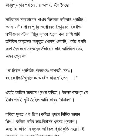
কাব্যগ্ৰন্থৰ পৰ্যালোচনা আগবঢ়াবলৈ লৈছো।
সাহিত্যৰ সকলোবোৰ শাখাৰ ভিতৰত কবিতাই প্ৰাচীন। 
তমসা নদীৰ পাৰৰ পুণ্য তপোবনত মৈথুনৰতা ক্ৰৌঞ্চ 
পক্ষীহালৰ এটাক নিষ্ঠুৰ ব্যাধে হত্যা কৰা দেখি ঋষি 
বাল্মীকিৰ অন্তৰত অনুভূত শোকৰ খলকনি, পৰ্বত বাগৰি 
অহা নৈৰ দৰে স্বতঃস্ফূৰ্তভাৱে ওলাই আহিছিল সেই 
অমৰ শ্লোকঃ
"মা নিষাদ প্ৰতিষ্ঠাং ত্বমগমঃ শাশ্বতী সমাঃ।
যৎ ক্ৰৌঞ্চমিথুনাদেকমঅৱধীঃ কামমোহিতম্ ।।"
এয়াই আছিল ভাৰতৰ প্ৰথম কবিতা। উল্লেখযোগ্য যে 
ইয়াৰ পৰাই সৃষ্টি হৈছিল আদি কাব্য 'ৰামায়ণ'।
কবিতা মূলত এক শিল্প।কবিতা শব্দৰে নিৰ্মিত ভাষাৰ 
শিল্প। কবিতা কবিৰ ভাৱ-বিলাসৰ শব্দময় প্ৰকাশ। 
অৱশ্যে কবিতা বাস্তৱৰ অবিকল প্ৰতিকৃতি নহয়। ই 