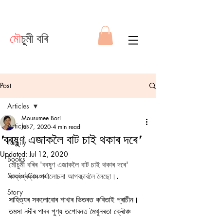
মৌ
চুমী বৰি
Post
Articles
Mousumee Bori
Articles
Jul 7, 2020
4 min read
'বৰষুণ এজাকলৈ বাট চাই থকাৰ দৰে'
Family
Updated:
Jul 12, 2020
Books
মৌচুমী বৰিৰ 'বৰষুণ এজাকলৈ বাট চাই থকাৰ দৰে' 
Social Cause
কাব্যগ্ৰন্থৰ পৰ্যালোচনা আগবঢ়াবলৈ লৈছো।
.
Story
সাহিত্যৰ সকলোবোৰ শাখাৰ ভিতৰত কবিতাই প্ৰাচীন। 
তমসা নদীৰ পাৰৰ পুণ্য তপোবনত মৈথুনৰতা ক্ৰৌঞ্চ 