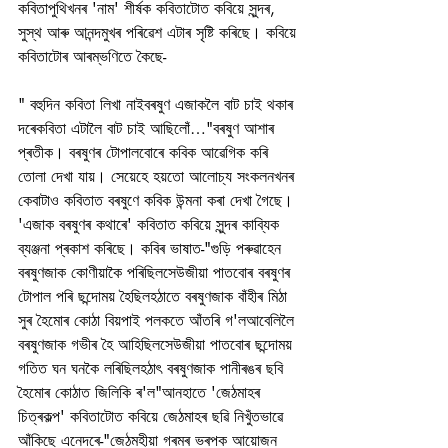
কবিতাপুথিখনৰ 'নাম' শীৰ্ষক কবিতাটোত কবিয়ে সুন্দৰ, 
সুস্থ আৰু আনন্দমুখৰ পৰিৱেশ এটাৰ সৃষ্টি কৰিছে। কবিয়ে 
কবিতাটোৰ আৰম্ভণিতে কৈছে-
" বহুদিন কবিতা লিখা নাইবৰষুণ এজাকলৈ বাট চাই থকাৰ 
দৰেকবিতা এটালৈ বাট চাই আছিলোঁ…"বৰষুণ আশাৰ 
প্ৰতীক। বৰষুণৰ টোপালবোৰে কবিক আৱেগিক কৰি 
তোলা দেখা যায়। সেয়েহে হয়তো আলোচ্য সংকলনখনৰ 
কেবাটাও কবিতাত বৰষুণে কবিক উন্মনা কৰা দেখা গৈছে। 
'এজাক বৰষুণৰ কথাৰে' কবিতাত কবিয়ে সুন্দৰ কাব্যিক 
ব্যঞ্জনা প্ৰকাশ কৰিছে। কবিৰ ভাষাত-"গুড়ি পৰুৱাহেন 
বৰষুণজাক কোণীয়াকৈ পৰিছিলসেউজীয়া পাতবোৰ বৰষুণৰ 
টোপাল পৰি ছন্দোময় হৈছিলহঠাতে বৰষুণজাক বাঁহীৰ মিঠা 
সুৰ হৈমোৰ কোঠা বিয়পাই পলকতে আঁতৰি গ'লআবেলিলৈ 
বৰষুণজাক গভীৰ হৈ আহিছিলসেউজীয়া পাতবোৰ ছন্দোময় 
গতিত ঘন ঘনকৈ লৰিছিলহঠাৎ বৰষুণজাক পানীৰঙৰ ছবি 
হৈমোৰ কোঠাত জিলিকি ৰ'ল"আনহাতে 'জেঠমাহৰ 
চিত্ৰকল্প' কবিতাটোত কবিয়ে জেঠমাহৰ ছৱি নিখুঁতভাৱে 
আঁকিছে এনেদৰে-"জেঠমহীয়া গৰমৰ ভৰপক আয়োজন 