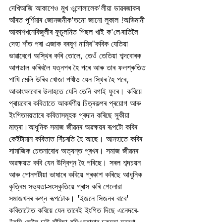
দেখিআজি আকাশেও মুখ ওন্দোলালেক'লীয়া ডাৱৰজাকৰ 
আঁৰত পূৰ্ণিমাৰ জোনজনীক'তনো জানো লুকাল !অভিমানী 
আকাশখনেবিজুলীৰ ফুচুলনিত পিছল খাই ক'লে-ৰাতিলৈ 
দেহা শাঁত পৰা এজাক বৰষুণ নামিব"কবিক যেতিয়া 
ভাৱাবেগে অস্থিৰ কৰি তোলে, তেওঁ তেতিয়া শব্দবোৰক 
আপডাল কৰিবলৈ যত্নপৰ হৈ পৰে আৰু তাৰ ফলশ্ৰুতিত 
পাখি মেলি উৰিব খোজা পখীও যেন স্থিৰ হৈ পৰে, 
আকাংক্ষাবোৰ উলাহতে যেনি তেনি বগাই ফুৰে। কবিয়ে 
প্ৰায়বোৰ কবিতাতে আকৰ্ষণীয় চিত্ৰকল্পৰ প্ৰয়োগ আৰু 
ইংগিতময়তাৰে কবিতাসমূহক প্ৰদান কৰিছে সুকীয়া 
মাত্ৰা।আধুনিক সমাজ জীৱনৰ অৱক্ষয়ৰ ৰূপটো কবিৰ 
কেইটামান কবিতাত সিঁচৰতি হৈ আছে। আনহাতে কবিৰ 
সামাজিক চেতনাবোধ অত্যন্ত প্ৰখৰ। সমাজ জীৱনৰ 
অৱক্ষয়ত কবি যেন উদ্বিগ্ন হৈ পৰিছে। সৰল শব্দচয়ন 
আৰু পোনপটীয়া ভাষাৰে কবিয়ে প্ৰকাশ কৰিছে আধুনিক 
কৃত্ৰিম সভ্যতা-সংস্কৃতিয়ে গ্ৰাস কৰি পেলোৱা 
সমাজখনৰ ৰুগ্ন ৰূপটোক। 'ইজনে সিজনৰ বাবে' 
কবিতাটোত কবিয়ে যেন তাৰেই ইংগিত দিছে এনেদৰে-