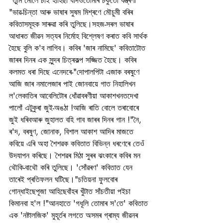
"তুমি মোলৈ চাই হাঁহিছা যদিওতোমাৰ চকুতো যন্ত্ৰণা 
"ভাৱ-চিন্তা আৰু ভাষাৰ সুষম মিশ্ৰণে মৌচুমী বৰিৰ 
কবিতাসমূহক সাৰুৱা কৰি তুলিছে।সহজ-সৰল ভাষাৰ 
আধাৰত জীৱন সত্যৰ নিৰ্মোহ বিশ্লেষণ কৰাত কবি সাৰ্থক 
হৈছে বুলি ক'ব লাগিব। কবিৰ 'জাৰ নামিছে' কবিতাটোত 
জাৰৰ দিনৰ এক সুন্দৰ চিত্ৰকল্প সজ্জিত হৈছে। কবিৰ 
কলমত ধৰা দিছে এনেদৰে-"দোপালপিটা এজাক বৰষুণে 
আজি জাৰ নমালেজাৰ পাই জোনবায়ে গাত নিহালিখন 
ল'লেকাতিৰ আবেলিটোৰ ধোঁৱাবৰণীয়া আকাশখনতদেখা 
পালোঁ এটুকুৰা জুই-অঙঠা !আজি ৰাতি বোলে তৰাবোৰে 
জুই ধৰিবআৰু জুহালত বহি গাব জাৰৰ দিনৰ গান !"নৈ, 
ৰ'দ, বৰষুণ, জোনাক, বিশাল আকাশ আদিৰ মাজতে 
কবিয়ে এৰি অহা শৈশৱক কবিতাত বিভিন্ন ধৰণেৰে তেওঁ 
উদযাপন কৰিছে। শৈশৱৰ মিঠা সুৰৰ ঝংকাৰে কবিৰ মন 
থৌকি-বাথৌ কৰি তুলিছে। 'সোঁৱৰণ' কবিতাত যেন 
তাৰেই প্ৰতিফলন ঘটিছে।"চতিয়না ফুলবোৰ 
গোন্ধাইছেপূজা আহিছেবাঁহৰ খুঁটাত সাঁচতীয়া পইচা 
কিমানবা হ'ল !"আনহাতে 'গধূলি তোমাৰ স'তে' কবিতাত 
এক 'নষ্টালজিক' মুহূৰ্তৰ লগতে অসমৰ গ্ৰাম্য জীৱনৰ 