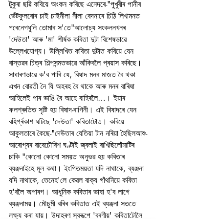
টুকুৰা ছৱি কবিয়ে অংকন কৰিছে এনেদৰে-"পুখুৰীৰ পানীৰ 
ভেঁটফুলবোৰ চাই চাইনীলা নীলা বেদনাৰে চিঠি লিখামনত 
পৰেনেগধূলি তোমাৰ স'তে"আলোচ্য সংকলনখনৰ 
'দেউতা' আৰু 'মা' শীৰ্ষক কবিতা দুটা বিশেষভাৱে 
উল্লেখযোগ্য। উল্লিখিত কবিতা দুটাত কবিয়ে যেন 
বাস্তৱৰ চিত্ৰ শিল্পসন্মতভাৱে আঁকিবলৈ প্ৰয়াস কৰিছে। 
সাধাৰণভাৱে ক'ব পাৰি যে, বিষাদ মনৰ মাজত বৈ থকা 
এখন বোৱতী নৈ যি অহৰহ বৈ থাকে আৰু মনৰ বাৰিষা 
আহিলেই পাৰ ভাঙি বৈ আহে বাহিৰলৈ…। ইয়াৰ 
ফলশ্ৰুতিত সৃষ্টি হয় বিষাদ-ৰাগিনী। এই বিষাদৰে যেন 
বহিৰ্প্ৰকাশ ঘটিছে 'দেউতা' কবিতাটোত। কবিয়ে 
আকুলতাৰে কৈছে-"দেউতাৰ যেতিয়া টান নৰিয়া হৈছিলআশু-
আৰোগ্যৰ বাবেচৌবিশ ঘণ্টাই জ্বলাই ৰাখিছিলোঁমাটিৰ 
চাকি "কোনো কোনো সময়ত অনুভৱ হয় কবিতাৰ 
ব্যঞ্জনাইহে মূল কথা। ইংগিতময়তা যদি নাথাকে, ব্যঞ্জনা 
যদি নাথাকে, তেনেহ'লে কেৱল বাক্য গাঁথনিয়ে কবিতা 
হ'বলৈ অপাৰগ। আধুনিক কবিতাৰ ভাষা হ'ব লাগে 
ব্যঞ্জনাময়। মৌচুমী বৰিৰ কবিতাত এই ব্যঞ্জনা সততে 
লক্ষ্য কৰা যায়। উদাহৰণ স্বৰূপে 'বৰণীয়' কবিতাটোলৈ 