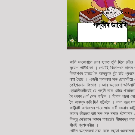
Mousumee Bori
গল্ফীৰ ডায়েৰি
কালি ডাকোৱালে মোৰ হাতত তুলি দিলে মৌৱে দ
সুযোগ পাইছিলো । গোটেই কিতাপখন হাতত প
কিতাপখন হাতত লৈ আলফুলে চুই চাই প্ৰথমে
লগা হৈছে । এজনী মৰমলগা সৰু ছোৱালীয়ে এ
কেইখনমান কিতাপ । জ্ঞান অন্বেষণ অভিলাস
ছোৱালীজনীয়েই যে গল্ফী তাক মৌৱে পাতনিত
ৰৈ থকাৰ ধৈৰ্য মোৰ নাছিল । যিমান পাৰো সো
লৈ আৰম্ভ কৰি দিওঁ পঢ়িবলৈ । নানা ৰঙৰ সম
কাৰ্টুনিষ্ট অৰ্নৱৰত্ন পাৱে আৰু বাৰ্বী বৰুৱাৰ
আমাৰ জীৱনত ঘটা সৰু সৰু ৰসাল ঘটনাবোৰ এ
কিন্তু সেইবোৰ আমাৰ মাজতেই সীমাবদ্ধ থাকে । 
সঁচাই প্ৰশংসনীয় ।
মৌলৈ অন্তৰভৰা মৰম আৰু বহুতো শুভকামনা