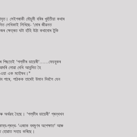
দৃত। সেইগৰাকী মৌচুমী বৰিৰ খুহুঁতীয়া কথাৰ
তনিত লেখিকাই লিখিছে- 'মোৰ জীৱনত
জৰ ক্ষেত্ৰত ঘটা হাঁহি উঠা কথাবোৰ টুকি
 পিছতেই 'গল্ফীৰ ডায়েৰী'......ফেচবুকৰ
দৰি লোৱা দেখি আনন্দিত হৈ
ৰাৰ এয়া এক মহৌষধ।"
ৰিব পাৰে, পাঠকক তাৰেই উমান দিবলৈ যেন
ৰু অৰ্থৱহ হৈছে। 'গল্ফীৰ ডায়েৰী' গ্ৰন্থখন
ব্য-গ্ৰন্থ- 'এজাক বৰষুণৰ অপেক্ষাত' আৰু
চিত হোৱাত সহায় কৰিছে।