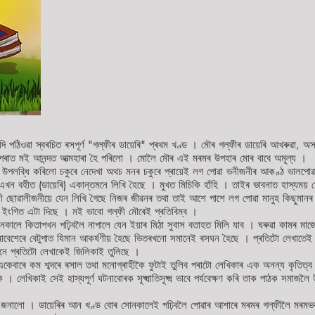
ি পঠিওৱা স্বৰচিত ৰসপূৰ্ণ "গল্ফীৰ ডায়েৰি" প্ৰথম খণ্ড । মৌৰ গল্ফীৰ ডায়েৰি আখৰুৱা, অ
ৰাত মই আনন্দত আত্মহাৰা হৈ পৰিলো । মোলৈ মৌৰ এই মৰমৰ উপহাৰ মোৰ বাবে অমূল্য ।
 উপলব্ধি কৰিলো চকুৰে নেদেখা অথচ মনৰ চকুৰে প্ৰায়েই লগ পোৱা ভনীজনীৰ আকণ্ঠ ভালপোৱ
খন বহীত (ডায়েৰি) একান্তমনে লিখি হৈছে । মুখত মিচিকি হাঁহি । তাইৰ ভাবনাত হাস্যময় 
ী ছোৱালীজনীয়ে যেন লিখি গৈছে নিজৰ জীৱনৰ তথা তাই আশে পাশে লগ পোৱা মানুহ কিছুমানৰ 
 ইংগিত এটা দিছে । মই ভাবো গল্ফী মৌৰেই প্ৰতিবিম্ব ।
নকালে কিতাপখন পঢ়িবলৈ নাপালে যেন ইয়াৰ মিঠা সুবাস বতাহত মিলি যাব । ঘৰুৱা কামৰ মাজ
াবেশেৰে বেটুপাত যিমান আকৰ্ষণীয় হৈছে ভিতৰখনো সমানেই ৰসঘন হৈছে । প্ৰতিটো লেখাতেই এক
 কাৰ্টুনে প্ৰতিটো লেখাকেই জিলিকাই তুলিছে ।
কেবাৰে কম শব্দৰে ৰসাল তথা মনোগ্ৰাহীকৈ ফুটাই তুলিব পৰাটো লেখিকাৰ এক অনন্য কৃতিত্
লেখিকাই সেই হাস্যপূৰ্ণ ঘটনাবোৰক সূক্ষ্মাতিসূক্ষ্ম ভাবে পৰ্যবেক্ষণ কৰি তাক পাঠক সমাজলৈ উ
 জনালো । ডায়েৰিৰ আন খণ্ড বোৰ সোনকালেই পঢ়িবলৈ পোৱাৰ আশাৰে মৰমৰ গল্ফীলৈ মৰমভৰ