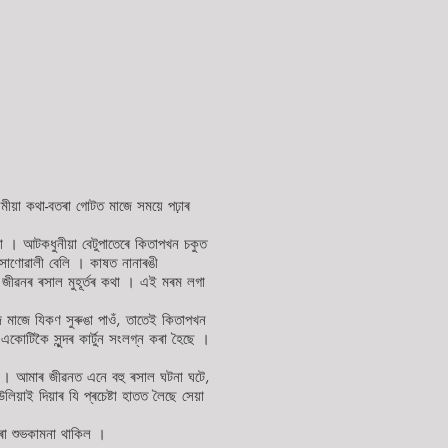
সমীয়া কথা-বতৰা গোটত মাজে সময়ে পঢ়াৰ
া । আটকধুনীয়া বেটুপাতেৰে কিতাপখন চকুত
সোণোৱালী বেলি । কাষত নানাৰঙী
জীৱনৰ ৰসাল মুহূৰ্তৰ কথা । এই মৰম লগা
ে মাজে যিকণ সুৰুঙা পাওঁ, তাতেই কিতাপখন
োটিকৈ সুন্দৰ কাৰ্টুন সংলগ্ন কৰা হৈছে ।
ব । আমাৰ জীৱনত এনে বহু ৰসাল ঘটনা ঘটে,
লিয়াই দিয়াৰ যি প্ৰচেষ্টা হাতত লৈছে সেয়া
া শুভকামনা থাকিল ।