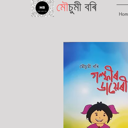
মৌ
চুমী বৰি
Hom