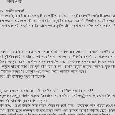
ৰেষ্ঠ
াল- 'গল্ফীৰ ডায়েৰী' :
িচাপে মৌচুমী বৰি আমাৰ মাজত যিদৰে পৰিচিত, সেইদৰে ''গল্ফীৰ ডায়েৰী'ৰ স্ৰষ্টা হিচাপেও সমা
নমান আগতে ডাকযোগে পালোঁ আৰু লেখিকালৈ আন্তৰিক শুভেচ্ছা জনালোঁ।''গল্ফীৰ ডায়েৰী'ৰ পা
ি হয়- এই কথা ভাবি মই নিজেই আচৰিত হোৱাৰ লগতে মুখলৈ হাঁহি বিয়পি পৰে। এদিন মনলৈ আহিল- নি
মৰমলগা ছোৱালীয়ে মোৰ মনত অগা-দেৱা কৰিবলৈ ধৰিলে আৰু তাইৰ নাম ৰাখিলোঁ 'গল্ফী'। তাৰ
ুটি সৃষ্টিশীল গোট 'অসমীয়াত কথা বতৰা' আৰু 'আখৰুৱা'ত লিখিবলৈ ধৰিলোঁ......পাঠকসকলে আ
 জীৱনৰ সৰু-সুৰা হতাশা, মানসিক চাপ আদি পাতলি যায়, যেন জীৱনৰ সৰু-বৰ যন্ত্ৰণাক জয় ক
 ''গল্ফীৰ ডায়েৰী' লিখি গৈছে বুলি জানি ভাল লাগিল। লিখাৰ আনন্দই মানুহক কিদৰে উপকৃত ক
্থ ''গল্ফীৰ ডায়েৰী"। মৌচুমীৰ এই অকপট কথাই আমাকো আনন্দ দিলে।
ৈ এটি হাস্যমধুৰ মুহূৰ্ত আগবঢ়ালোঁ-
াই, আমাৰ ঘৰতো কাউৰী নাই, মই কেনেকৈ জানিম কাউৰীয়ে কেনেকৈ মাতে?"
বিসমূহে বিষয়বস্তুৰ মাজলৈ পাঠকক লৈ যোৱাত সহায় কৰিছে, সেইদৰে ব্ৰ্টুপাতৰ চিত্ৰ আকৰ্ষণীয় আ
কে পঢ়ি ভাল পাব বুলি আমাৰ বিশ্বাস।
নাই যদিও, তেওঁৰ গ্ৰন্থৰ সৈতে আমাৰ পৰিচয় আগতেই হৈছে। ইতিমধ্যে আমি পঢ়িছোঁ তেওঁৰ কা
ৰন্থই চাকৰি সূত্ৰে অভিযন্তা গৰাকীৰ মাজত লুকাই থকা সাহিত্য অনুৰাগী গৰাকীৰ সৈতে পৰি