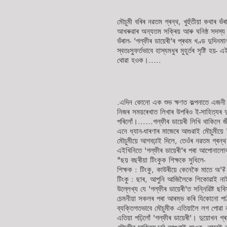
-- সাৰদা শ্
মৌচুমী বৰিৰ নৱতম গ্ৰন্থ, খুহুঁতীয়া কথাৰ ভঁৰ
আখৰুৱাৰ অন্যতম সক্ৰিয় আৰু ঘনিষ্ঠ সদস্য হ
ভঁৰাল- 'গল্ফীৰ ডায়েৰী'ৰ প্ৰথম খণ্ড দুদি
স্বতঃস্ফুৰ্তভাবে হাস্যমধুৰ মুহূৰ্তৰ সৃষ্ট
থোৱা হওক।.....
.এদিন কোনো এক শুভ ক্ষণত কল্পনাতে এজনী 
নিজৰ সময়ৰেখাত লিখাৰ উপৰিও ই-সাহিত্যৰ দ
পৰিলোঁ।......গল্ফীৰ ডায়েৰী লিখি থাকিলে
এনে ধ্যান-ধাৰণাৰ মাজেৰে আগুৱাই মৌচুমীয়ে
মৌচুমীয়ে আগবঢ়াই দিলে, তেওঁৰ নৱতম গ্ৰন
এইখিনিতে 'গল্ফীৰ ডায়েৰী'ৰ পৰা আপোনালোকল
"ছয় বছৰীয়া টিংকুক শিক্ষকে সুধিলে-
শিক্ষক : টিংকু, কাউৰীয়ে কেনেকৈ মাতে অ'?
টিংকু : ছাৰ, আপুনি আজিলৈকে শিকোৱাই ন
উল্লেখ্য যে 'গল্ফীৰ ডায়েৰী'ত সন্নিৱিষ্ট ছ
চেমনীয়া সকলৰ পৰা আৰম্ভ কৰি যিকোনো পাঠ
ব্যক্তিগতভাবে মৌচুমীক এতিয়ালৈ লগ পোৱা 
এতিয়া পঢ়িলোঁ 'গল্ফীৰ ডায়েৰী'। দুয়োখন গ্