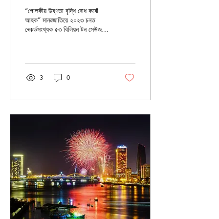
“গোলকীয় উষ্ণতা বৃদ্ধি ৰোধ কৰোঁ
আহক” মানৱজাতিয়ে ২০২৩ চনত
ৰেকৰ্ডসংখ্যক ৫৩ বিলিয়ন টন সেউজগৃহ
গেছ বায়ুমণ্ডললৈ এৰি দিয়ে—আমাৰ
একমাত্ৰ বাসস্থান
পৃথিৱীখনকবসবাসযোগ্য কৰি ৰাখিবলৈ
হ’লে মাত্ৰ এটা প্ৰজন্মৰ ভিতৰতে
এইসংখ্যা নেট জিৰ’লৈ (Net zero)
3
0
হ্ৰাস কৰিব লাগিব। সাম্প্ৰতিক সময়ত
গোলকীয় উষ্ণতা বৃদ্ধি পৰিৱেশৰ প্ৰতি
ভয়াবহ প্ৰত্যাহবান হিচাপে দেখা
দিছে। মূলত জৈৱাশ্মিক (petroleum)
ইন্ধন দহনৰ ফলত উৎপন্ন হোৱা
সেউজগৃহ গেছ নিৰ্গমন (Green
house Gas emission) সমূহৰ
বাবে যোৱা শতিকাত গোলকীয় উষ্ণতা
ক্ৰমাগত বৃদ্ধি...